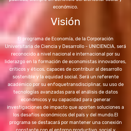
económico.
Visión
El programa de Economía, de la Corporación
Universitaria de Ciencia y Desarrollo - UNICIENCIA, será
reconocido a nivel nacional e internacional por su
liderazgo en la formación de economistas innovadores,
críticos y éticos, capaces de contribuir al desarrollo
sostenible y la equidad social. Será un referente
académico por su enfoque
transdisciplinar, su uso de
tecnologías avanzadas para el análisis de datos
económicos y su capacidad para generar
investigaciones de impacto que aporten soluciones a
los desafíos económicos del país y del mundo.
El
programa se destacará por mantener una conexión
constante con el entorno productivo, social y