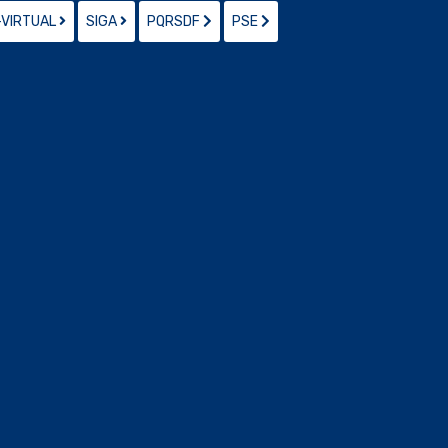
-VIRTUAL
SIGA
PQRSDF
PSE