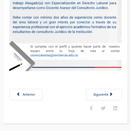
Artículo anterior: Convocatoria Auxiliar Administrativo(a) de Talento 
Artículo siguiente: Con
Anterior
Siguiente