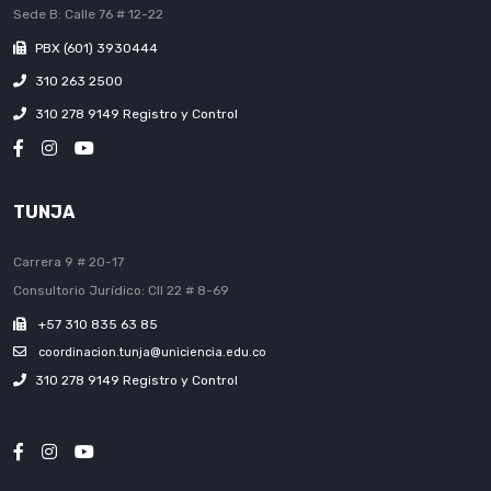
Sede B: Calle 76 # 12-22
PBX (601) 3930444
310 263 2500
310 278 9149 Registro y Control
TUNJA
Carrera 9 # 20-17
Consultorio Jurídico: Cll 22 # 8-69
+57 310 835 63 85
coordinacion.tunja@uniciencia.edu.co
310 278 9149 Registro y Control